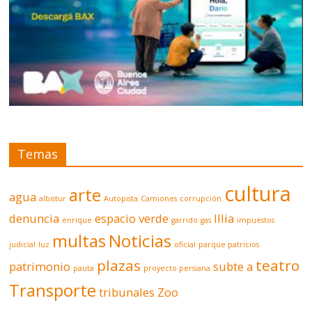
Temas
cultura
arte
agua
albistur
Autopista
Camiones
corrupción
denuncia
espacio verde
Illia
enrique
garrido
gas
impuestos
multas
Noticias
judicial
luz
oficial
parque patricios
plazas
teatro
patrimonio
subte a
pauta
proyecto persiana
Transporte
tribunales
Zoo