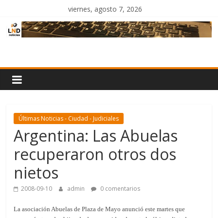
Saltar
viernes, agosto 7, 2026
al
contenido
LND
Noticias
Últimas Noticias - Ciudad - Judiciales
Argentina: Las Abuelas
recuperaron otros dos
nietos
2008-09-10
admin
0 comentarios
La asociación Abuelas de Plaza de Mayo anunció este martes que