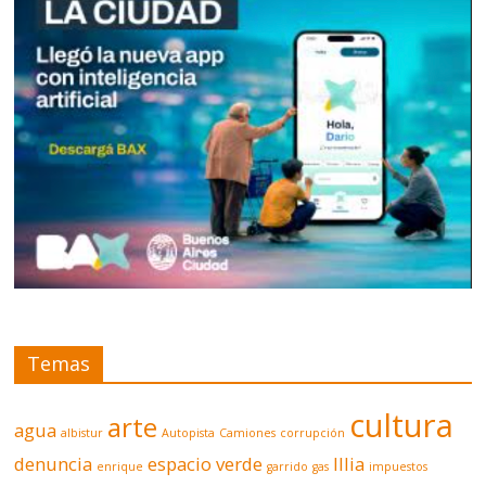
Temas
cultura
arte
agua
albistur
Autopista
Camiones
corrupción
denuncia
espacio verde
Illia
enrique
garrido
gas
impuestos