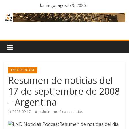
Saltar
domingo, agosto 9, 2026
al
contenido
LND
Noticias
LND PODCAST
Resumen de noticias del
17 de septiembre de 2008
– Argentina
2008-09-17
admin
0 comentarios
Resumen de noticias del día