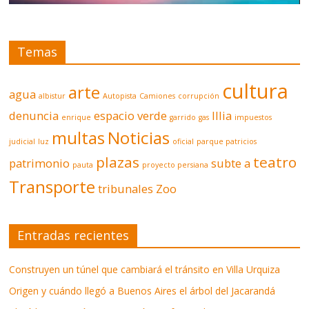
Temas
cultura
arte
agua
albistur
Autopista
Camiones
corrupción
denuncia
espacio verde
Illia
enrique
garrido
gas
impuestos
multas
Noticias
judicial
luz
oficial
parque patricios
plazas
teatro
patrimonio
subte a
pauta
proyecto persiana
Transporte
tribunales
Zoo
Entradas recientes
Construyen un túnel que cambiará el tránsito en Villa Urquiza
Origen y cuándo llegó a Buenos Aires el árbol del Jacarandá