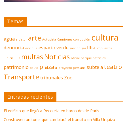
Temas
cultura
arte
agua
albistur
Autopista
Camiones
corrupción
denuncia
espacio verde
Illia
enrique
garrido
gas
impuestos
multas
Noticias
judicial
luz
oficial
parque patricios
plazas
teatro
patrimonio
subte a
pauta
proyecto persiana
Transporte
tribunales
Zoo
Entradas recientes
El edificio que llegó a Recoleta en barco desde París
Construyen un túnel que cambiará el tránsito en Villa Urquiza