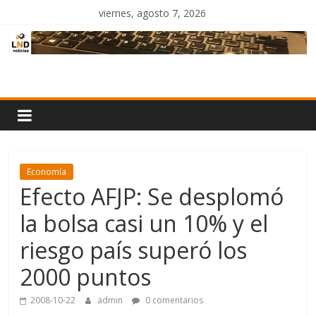
Saltar
viernes, agosto 7, 2026
al
contenido
LND
Noticias
Economía
Efecto AFJP: Se desplomó
la bolsa casi un 10% y el
riesgo país superó los
2000 puntos
2008-10-22
admin
0 comentarios