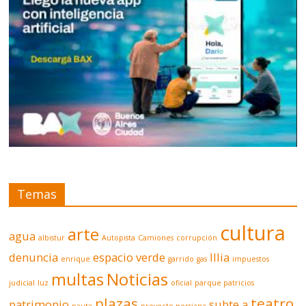
Temas
cultura
arte
agua
albistur
Autopista
Camiones
corrupción
denuncia
espacio verde
Illia
enrique
garrido
gas
impuestos
multas
Noticias
judicial
luz
oficial
parque patricios
plazas
teatro
patrimonio
subte a
pauta
proyecto persiana