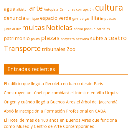
cultura
arte
agua
albistur
Autopista
Camiones
corrupción
denuncia
espacio verde
Illia
enrique
garrido
gas
impuestos
multas
Noticias
judicial
luz
oficial
parque patricios
plazas
teatro
patrimonio
subte a
pauta
proyecto persiana
Transporte
tribunales
Zoo
Entradas recientes
El edificio que llegó a Recoleta en barco desde París
Construyen un túnel que cambiará el tránsito en Villa Urquiza
Origen y cuándo llegó a Buenos Aires el árbol del Jacarandá
Abrió la inscripción a Formación Profesional en CABA
El Hotel de más de 100 años en Buenos Aires que funciona
como Museo y Centro de Arte Contemporáneo