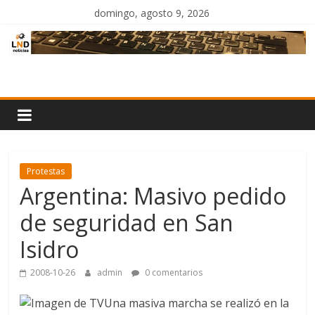
Saltar
domingo, agosto 9, 2026
al
contenido
LND
Noticias
Protestas
Argentina: Masivo pedido
de seguridad en San
Isidro
2008-10-26
admin
0 comentarios
Una masiva marcha se realizó en la