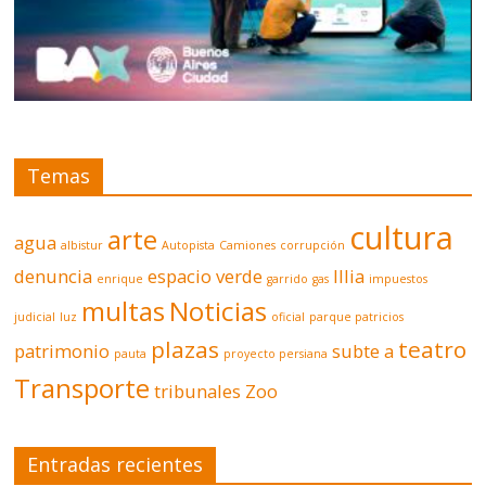
Temas
cultura
arte
agua
albistur
Autopista
Camiones
corrupción
denuncia
espacio verde
Illia
enrique
garrido
gas
impuestos
multas
Noticias
judicial
luz
oficial
parque patricios
plazas
teatro
patrimonio
subte a
pauta
proyecto persiana
Transporte
tribunales
Zoo
Entradas recientes