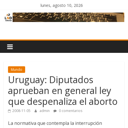
Saltar
lunes, agosto 10, 2026
al
contenido
LND
Noticias
Mundo
Uruguay: Diputados
aprueban en general ley
que despenaliza el aborto
2008-11-05
admin
0 comentarios
La normativa que contempla la interrupción