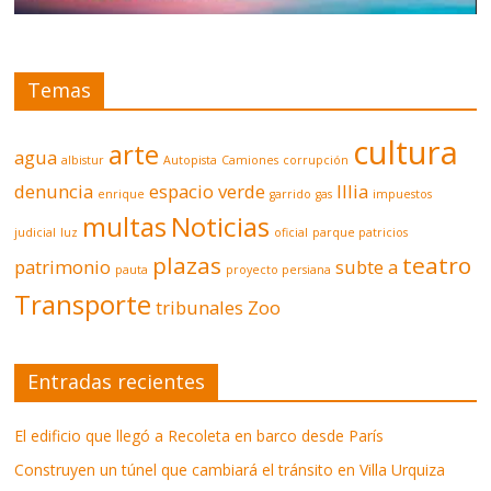
Temas
cultura
arte
agua
albistur
Autopista
Camiones
corrupción
denuncia
espacio verde
Illia
enrique
garrido
gas
impuestos
multas
Noticias
judicial
luz
oficial
parque patricios
plazas
teatro
patrimonio
subte a
pauta
proyecto persiana
Transporte
tribunales
Zoo
Entradas recientes
El edificio que llegó a Recoleta en barco desde París
Construyen un túnel que cambiará el tránsito en Villa Urquiza