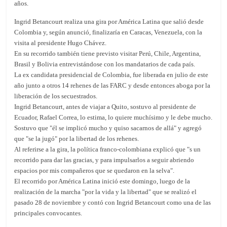
años.
Ingrid Betancourt realiza una gira por América Latina que salió desde
Colombia y, según anunció, finalizaría en Caracas, Venezuela, con la
visita al presidente Hugo Chávez.
En su recorrido también tiene previsto visitar Perú, Chile, Argentina,
Brasil y Bolivia entrevistándose con los mandatarios de cada país.
La ex candidata presidencial de Colombia, fue liberada en julio de este
año junto a otros 14 rehenes de las FARC y desde entonces aboga por la
liberación de los secuestrados.
Ingrid Betancourt, antes de viajar a Quito, sostuvo al presidente de
Ecuador, Rafael Correa, lo estima, lo quiere muchísimo y le debe mucho.
Sostuvo que "él se implicó mucho y quiso sacarnos de allá" y agregó
que "se la jugó" por la libertad de los rehenes.
Al referirse a la gira, la política franco-colombiana explicó que "s un
recorrido para dar las gracias, y para impulsarlos a seguir abriendo
espacios por mis compañeros que se quedaron en la selva".
El recorrido por América Latina inició este domingo, luego de la
realización de la marcha "por la vida y la libertad" que se realizó el
pasado 28 de noviembre y contó con Ingrid Betancourt como una de las
principales convocantes.