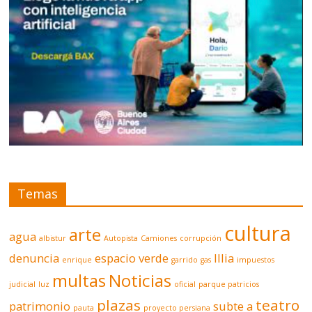
Temas
cultura
arte
agua
albistur
Autopista
Camiones
corrupción
denuncia
espacio verde
Illia
enrique
garrido
gas
impuestos
multas
Noticias
judicial
luz
oficial
parque patricios
plazas
teatro
patrimonio
subte a
pauta
proyecto persiana