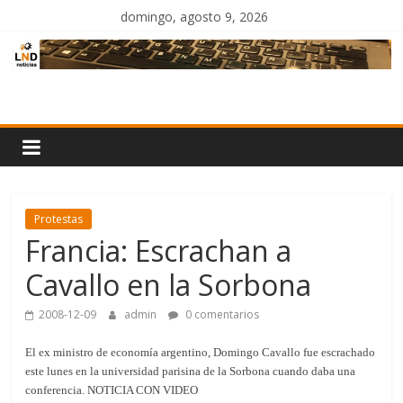
Saltar
domingo, agosto 9, 2026
al
contenido
LND
Noticias
Protestas
Francia: Escrachan a
Cavallo en la Sorbona
2008-12-09
admin
0 comentarios
El ex ministro de economía argentino, Domingo Cavallo fue escrachado
este lunes en la universidad parisina de la Sorbona cuando daba una
conferencia. NOTICIA CON VIDEO