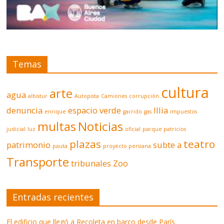
Temas
cultura
arte
agua
albistur
Autopista
Camiones
corrupción
denuncia
espacio verde
Illia
enrique
garrido
gas
impuestos
multas
Noticias
judicial
luz
oficial
parque patricios
plazas
teatro
patrimonio
subte a
pauta
proyecto persiana
Transporte
tribunales
Zoo
Entradas recientes
El edificio que llegó a Recoleta en barco desde París