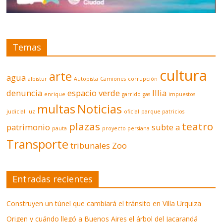
Temas
cultura
arte
agua
albistur
Autopista
Camiones
corrupción
denuncia
espacio verde
Illia
enrique
garrido
gas
impuestos
multas
Noticias
judicial
luz
oficial
parque patricios
plazas
teatro
patrimonio
subte a
pauta
proyecto persiana
Transporte
tribunales
Zoo
Entradas recientes
Construyen un túnel que cambiará el tránsito en Villa Urquiza
Origen y cuándo llegó a Buenos Aires el árbol del Jacarandá