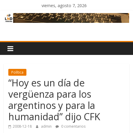
Saltar
viernes, agosto 7, 2026
al
contenido
LND
Noticias
Política
“Hoy es un día de
vergüenza para los
argentinos y para la
humanidad” dijo CFK
2008-12-18
admin
0 comentarios