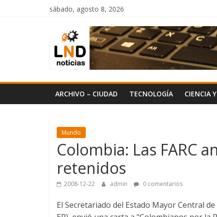
Saltar
sábado, agosto 8, 2026
al
LND
contenido
Noticias
ARCHIVO – CIUDAD
TECNOLOGÍA
CIENCIA 
Mundo
Colombia: Las FARC anu
retenidos
2008-12-22
admin
0 comentarios
El Secretariado del Estado Mayor Central d
EP), envió una carta a "Colombianos por la P