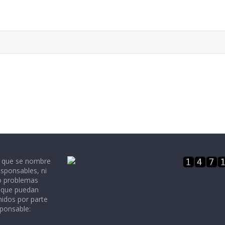
e que se nombre
sponsables, ni
 o problemas
, que puedan
nidos por parte
sponsable: