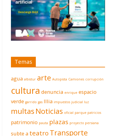
Temas
arte
agua
albistur
Autopista
Camiones
corrupción
cultura
denuncia
espacio
enrique
verde
Illia
garrido
gas
impuestos
judicial
luz
multas
Noticias
oficial
parque patricios
plazas
patrimonio
pauta
proyecto persiana
Transporte
teatro
subte a