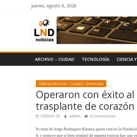
Saltar
jueves, agosto 6, 2026
al
LND
contenido
Noticias
ARCHIVO – CIUDAD
TECNOLOGÍA
CIENCIA 
Últimas Noticias - Ciudad - Generales
Operaron con éxito al
trasplante de corazón
2009-01-05
admin
0 comentarios
Se trata de Jorge Rodríguez Kissner, quien está en la Fundaci
4, y sostuvo que si bien terminó de manera exitosa hay que e