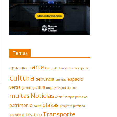
Temas
arte
agua
albistur
Autopista
Camiones
corrupción
cultura
denuncia
espacio
enrique
verde
Illia
garrido
gas
impuestos
judicial
luz
multas
Noticias
oficial
parque patricios
plazas
patrimonio
pauta
proyecto persiana
Transporte
teatro
subte a