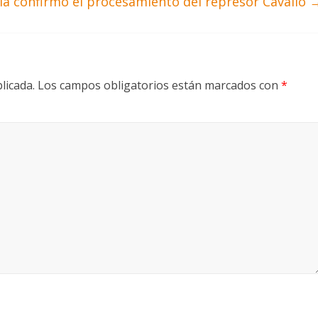
cia confirmó el procesamiento del represor Cavallo
licada.
Los campos obligatorios están marcados con
*