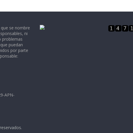
e que se nombre
sponsables, ni
 o problemas
, que puedan
nidos por parte
sponsable:
729-APN-
 reservados.