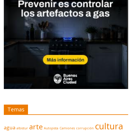
Temas
cultura
arte
agua
albistur
Autopista
Camiones
corrupción