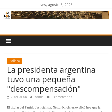
Saltar
jueves, agosto 6, 2026
al
contenido
LND
Noticias
Política
La presidenta argentina
tuvo una pequeña
"descompensación"
2009-01-08
admin
0 comentarios
El titular del Partido Justicialista, Néstor Kirchner, explicó hoy que la