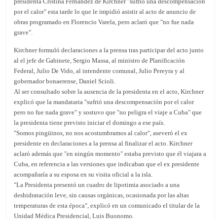
presidenta Cristina Fernández de Kirchner "sufrió una descompensación
por el calor" esta tarde lo que le impidió asistir al acto de anuncio de
obras programado en Florencio Varela, pero aclaró que "no fue nada
grave".
Kirchner formuló declaraciones a la prensa tras participar del acto junto
al el jefe de Gabinete, Sergio Massa, al ministro de Planificación
Federal, Julio De Vido, al intendente comunal, Julio Pereyra y al
gobernador bonaerense, Daniel Scioli.
Al ser consultado sobre la ausencia de la presidenta en el acto, Kirchner
explicó que la mandataria "sufrió una descompensación por el calor
pero no fue nada grave" y sostuvo que "no peligra el viaje a Cuba" que
la presidenta tiene previsto iniciar el domingo a ese país.
"Somos pingüinos, no nos acostumbramos al calor", aseveró el ex
presidente en declaraciones a la prensa al finalizar el acto. Kirchner
aclaró además que "en ningún momento" estaba previsto que él viajara a
Cuba, en referencia a las versiones que indicaban que el ex presidente
acompañaría a su esposa en su visita oficial a la isla.
"La Presidenta presentó un cuadro de lipotimia asociado a una
deshidratación leve, sin causas orgánicas, ocasionada por las altas
temperaturas de esta época", explicó en un comunicado el titular de la
Unidad Médica Presidencial, Luis Buonomo.