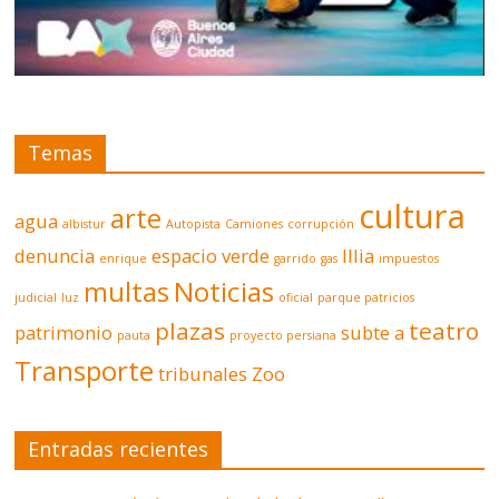
Temas
cultura
arte
agua
albistur
Autopista
Camiones
corrupción
denuncia
espacio verde
Illia
enrique
garrido
gas
impuestos
multas
Noticias
judicial
luz
oficial
parque patricios
plazas
teatro
patrimonio
subte a
pauta
proyecto persiana
Transporte
tribunales
Zoo
Entradas recientes