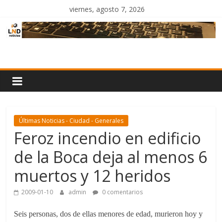
Saltar
viernes, agosto 7, 2026
al
contenido
LND
Noticias
Últimas Noticias - Ciudad - Generales
Feroz incendio en edificio
de la Boca deja al menos 6
muertos y 12 heridos
2009-01-10
admin
0 comentarios
Seis personas, dos de ellas menores de edad, murieron hoy y