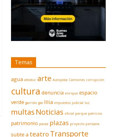
Temas
arte
agua
albistur
Autopista
Camiones
corrupción
cultura
denuncia
espacio
enrique
verde
Illia
garrido
gas
impuestos
judicial
luz
multas
Noticias
oficial
parque patricios
plazas
patrimonio
pauta
proyecto persiana
Transporte
teatro
subte a