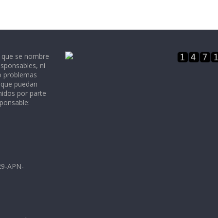
e que se nombre
sponsables, ni
 o problemas
, que puedan
nidos por parte
sponsable:
729-APN-