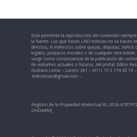
Está permitida la reproducción del contenido siempr
la fuente. Los que hacen LND noticias no se hacen re
directos, ni indirectos sobre quejas, disputas, daños
legales, psíquicos morales o de cualquier otra índole
surgir como consecuencia de la publicación de conte
de visitantes actuales o futuros, del portal. Editor Re
Gustavo Lema – Lucero 261 – (011) 15 5 174 42 19 –
lndnoticias@gmail.com
–
Registro de la Propiedad intelectual RL-2026-67879
DNDA#MJ