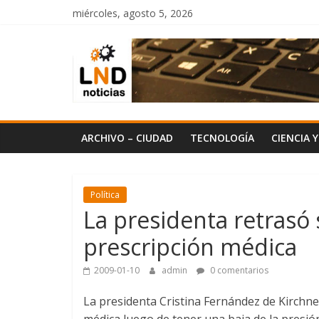
Saltar
miércoles, agosto 5, 2026
al
LND
contenido
Noticias
ARCHIVO – CIUDAD
TECNOLOGÍA
CIENCIA 
Política
La presidenta retrasó 
prescripción médica
2009-01-10
admin
0 comentarios
La presidenta Cristina Fernández de Kirchner
médica luego de tener una baja de la presión