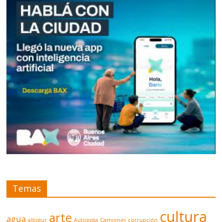
Temas
cultura
arte
agua
albistur
Autopista
Camiones
corrupción