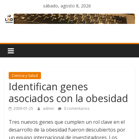
Saltar
sábado, agosto 8, 2026
al
contenido
LND
Noticias
Ciencia y Salud
Identifican genes
asociados con la obesidad
2009-01-25
admin
0 comentarios
Tres nuevos genes que cumplen un rol clave en el
desarrollo de la obesidad fueron descubiertos por
un equipo internacional de investigadores. Los