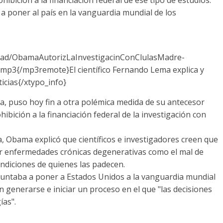
 a poner al país en la vanguardia mundial de los
oad/ObamaAutorizLaInvestigacinConClulasMadre-
3{/mp3remote}El científico Fernando Lema explica y
icias{/xtypo_info}
, puso hoy fin a otra polémica medida de su antecesor
ibición a la financiación federal de la investigación con
a, Obama explicó que científicos e investigadores creen que
rar enfermedades crónicas degenerativas como el mal de
ondiciones de quienes las padecen.
 apuntaba a poner a Estados Unidos a la vanguardia mundial
 generarse e iniciar un proceso en el que "las decisiones
ías".