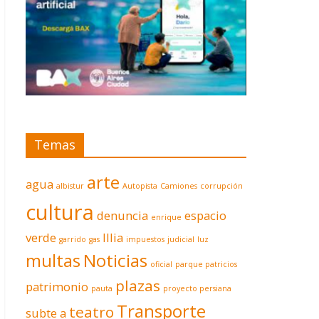
Temas
arte
agua
albistur
Autopista
Camiones
corrupción
cultura
denuncia
espacio
enrique
verde
Illia
garrido
gas
impuestos
judicial
luz
multas
Noticias
oficial
parque patricios
plazas
patrimonio
pauta
proyecto persiana
Transporte
teatro
subte a