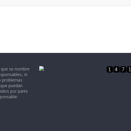
e que se nombre
sponsables, ni
 o problemas
, que puedan
nidos por parte
sponsable: