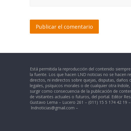
Está permitida la reproducción del contenido siempr
la fuente. Los que hacen LND noticias no se hacen re
directos, ni indirectos sobre quejas, disputas, daños
legales, psíquicos morales o de cualquier otra índole
surgir como consecuencia de la publicación de conte
de visitantes actuales o futuros, del portal. Editor Re
Gustavo Lema – Lucero 261 – (011) 15 5 174 42 19 –
lndnoticias@gmail.com
–