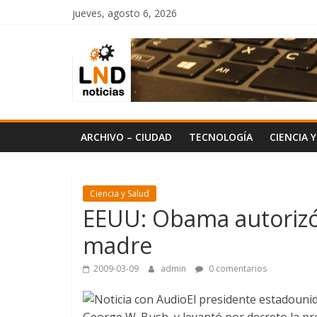
Saltar
jueves, agosto 6, 2026
al
LND
contenido
Noticias
ARCHIVO – CIUDAD
TECNOLOGÍA
CIENCIA 
Ciencia y Salud
EEUU: Obama autorizó 
madre
2009-03-09
admin
0 comentarios
El presidente estadouni
George W. Bush, y levantó por decreto la proh