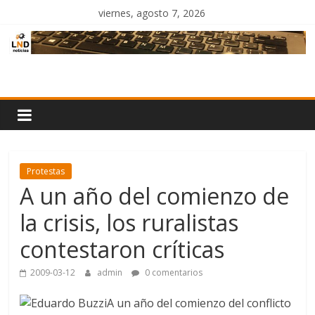
Saltar
viernes, agosto 7, 2026
al
contenido
LND
Noticias
Protestas
A un año del comienzo de
la crisis, los ruralistas
contestaron críticas
2009-03-12
admin
0 comentarios
A un año del comienzo del conflicto