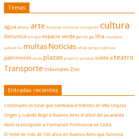
Temas
cultura
arte
agua
albistur
Autopista
Camiones
corrupción
denuncia
espacio verde
Illia
enrique
garrido
gas
impuestos
multas
Noticias
judicial
luz
oficial
parque patricios
plazas
teatro
patrimonio
subte a
pauta
proyecto persiana
Transporte
tribunales
Zoo
Entradas recientes
Construyen un túnel que cambiará el tránsito en Villa Urquiza
Origen y cuándo llegó a Buenos Aires el árbol del Jacarandá
Abrió la inscripción a Formación Profesional en CABA
El Hotel de más de 100 años en Buenos Aires que funciona