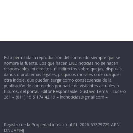
Está permitida la reproducción del contenido siempre que se
nombre la fuente. Los que hacen LND noticias no se hacen
responsables, ni directos, ni indirectos sobre quejas, disputas,
daños o problemas legales, psíquicos morales o de cualquier
otra índole, que puedan surgir como consecuencia de la
publicación de contenidos por parte de visitantes actuales o
futuros, del portal. Editor Responsable: Gustavo Lema – Lucero
261 – (011) 15 5 174 42 19 –
lndnoticias@gmail.com
–
Registro de la Propiedad intelectual RL-2026-67879729-APN-
DNDA#MJ