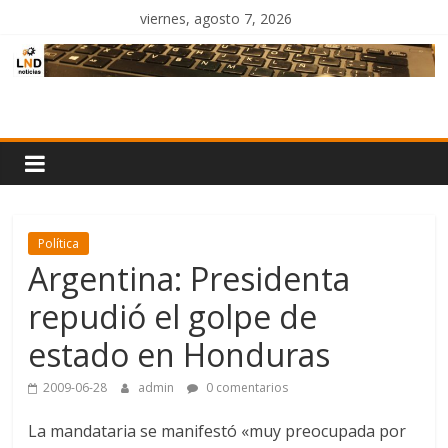
Saltar
viernes, agosto 7, 2026
al
contenido
LND
Noticias
Política
Argentina: Presidenta
repudió el golpe de
estado en Honduras
2009-06-28
admin
0 comentarios
La mandataria se manifestó «muy preocupada por