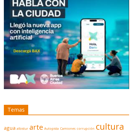
Temas
cultura
arte
agua
albistur
Autopista
Camiones
corrupción