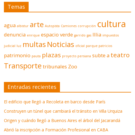
Temas
cultura
arte
agua
albistur
Autopista
Camiones
corrupción
denuncia
espacio verde
Illia
enrique
garrido
gas
impuestos
multas
Noticias
judicial
luz
oficial
parque patricios
plazas
teatro
patrimonio
subte a
pauta
proyecto persiana
Transporte
tribunales
Zoo
Entradas recientes
El edificio que llegó a Recoleta en barco desde París
Construyen un túnel que cambiará el tránsito en Villa Urquiza
Origen y cuándo llegó a Buenos Aires el árbol del Jacarandá
Abrió la inscripción a Formación Profesional en CABA