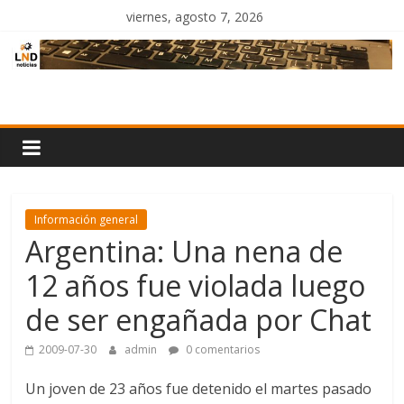
Saltar
viernes, agosto 7, 2026
al
contenido
LND
Noticias
Información general
Argentina: Una nena de
12 años fue violada luego
de ser engañada por Chat
2009-07-30
admin
0 comentarios
Un joven de 23 años fue detenido el martes pasado