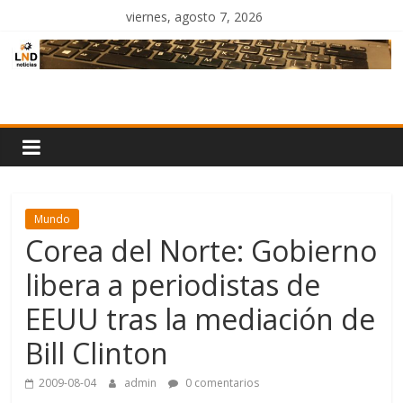
Saltar
viernes, agosto 7, 2026
al
contenido
LND
Noticias
Mundo
Corea del Norte: Gobierno
libera a periodistas de
EEUU tras la mediación de
Bill Clinton
2009-08-04
admin
0 comentarios