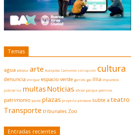
Temas
cultura
arte
agua
albistur
Autopista
Camiones
corrupción
denuncia
espacio verde
Illia
enrique
garrido
gas
impuestos
multas
Noticias
judicial
luz
oficial
parque patricios
plazas
teatro
patrimonio
subte a
pauta
proyecto persiana
Transporte
tribunales
Zoo
Entradas recientes