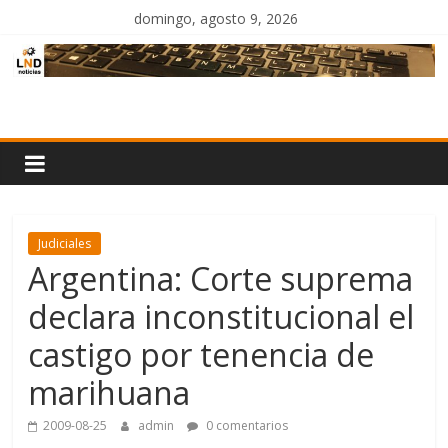
Saltar
domingo, agosto 9, 2026
al
contenido
LND
Noticias
Judiciales
Argentina: Corte suprema
declara inconstitucional el
castigo por tenencia de
marihuana
2009-08-25
admin
0 comentarios