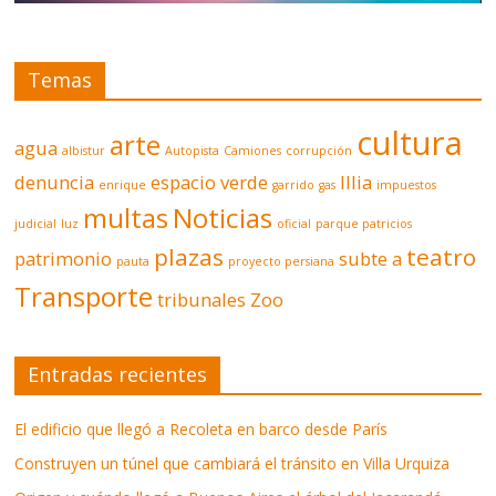
Temas
cultura
arte
agua
albistur
Autopista
Camiones
corrupción
denuncia
espacio verde
Illia
enrique
garrido
gas
impuestos
multas
Noticias
judicial
luz
oficial
parque patricios
plazas
teatro
patrimonio
subte a
pauta
proyecto persiana
Transporte
tribunales
Zoo
Entradas recientes
El edificio que llegó a Recoleta en barco desde París
Construyen un túnel que cambiará el tránsito en Villa Urquiza