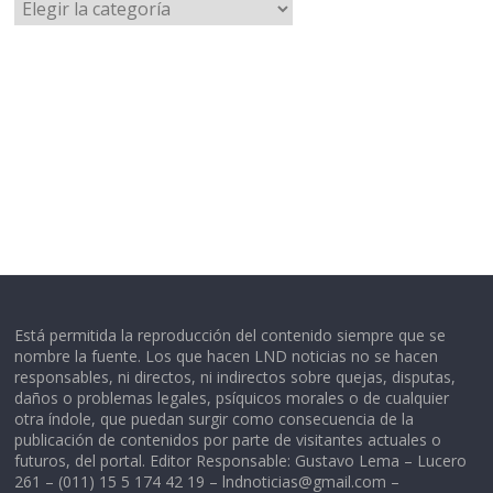
Categorías
Está permitida la reproducción del contenido siempre que se
nombre la fuente. Los que hacen LND noticias no se hacen
responsables, ni directos, ni indirectos sobre quejas, disputas,
daños o problemas legales, psíquicos morales o de cualquier
otra índole, que puedan surgir como consecuencia de la
publicación de contenidos por parte de visitantes actuales o
futuros, del portal. Editor Responsable: Gustavo Lema – Lucero
261 – (011) 15 5 174 42 19 –
lndnoticias@gmail.com
–