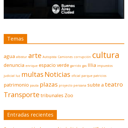
Temas
cultura
arte
agua
albistur
Autopista
Camiones
corrupción
denuncia
espacio verde
Illia
enrique
garrido
gas
impuestos
multas
Noticias
judicial
luz
oficial
parque patricios
plazas
teatro
patrimonio
subte a
pauta
proyecto persiana
Transporte
tribunales
Zoo
Entradas recientes