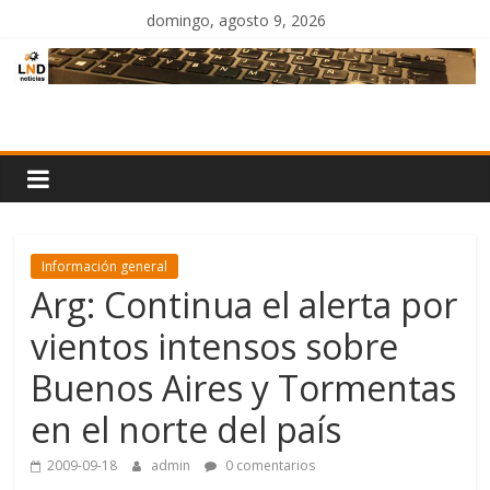
Saltar
domingo, agosto 9, 2026
al
contenido
LND
Noticias
Información general
Arg: Continua el alerta por
vientos intensos sobre
Buenos Aires y Tormentas
en el norte del país
2009-09-18
admin
0 comentarios