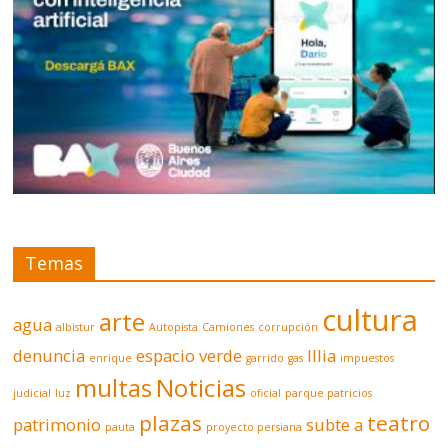
Temas
cultura
arte
agua
albistur
Autopista
Camiones
corrupción
denuncia
espacio verde
Illia
enrique
garrido
gas
impuestos
multas
Noticias
judicial
luz
oficial
parque patricios
plazas
teatro
patrimonio
subte a
pauta
proyecto persiana