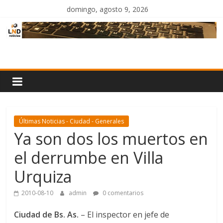
Saltar
domingo, agosto 9, 2026
al
contenido
LND
Noticias
Últimas Noticias - Ciudad - Generales
Ya son dos los muertos en
el derrumbe en Villa
Urquiza
2010-08-10
admin
0 comentarios
Ciudad de Bs. As.
– El inspector en jefe de