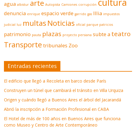
cultura
arte
agua
albistur
Autopista
Camiones
corrupción
denuncia
espacio verde
Illia
enrique
garrido
gas
impuestos
multas
Noticias
judicial
luz
oficial
parque patricios
plazas
teatro
patrimonio
subte a
pauta
proyecto persiana
Transporte
tribunales
Zoo
Entradas recientes
El edificio que llegó a Recoleta en barco desde París
Construyen un túnel que cambiará el tránsito en Villa Urquiza
Origen y cuándo llegó a Buenos Aires el árbol del Jacarandá
Abrió la inscripción a Formación Profesional en CABA
El Hotel de más de 100 años en Buenos Aires que funciona
como Museo y Centro de Arte Contemporáneo