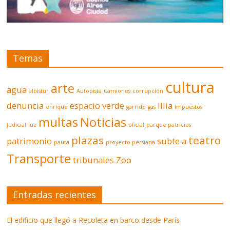
Temas
cultura
arte
agua
albistur
Autopista
Camiones
corrupción
denuncia
espacio verde
Illia
enrique
garrido
gas
impuestos
multas
Noticias
judicial
luz
oficial
parque patricios
plazas
teatro
patrimonio
subte a
pauta
proyecto persiana
Transporte
tribunales
Zoo
Entradas recientes
El edificio que llegó a Recoleta en barco desde París