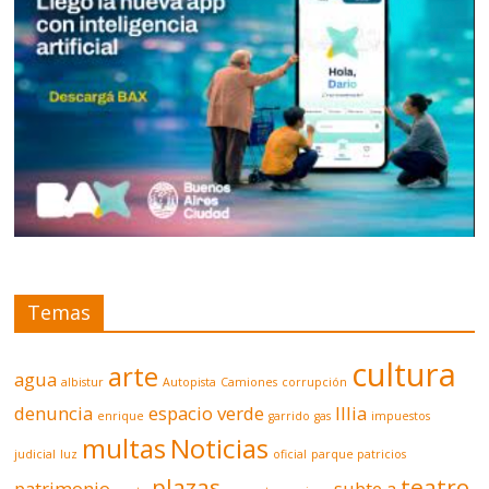
Temas
cultura
arte
agua
albistur
Autopista
Camiones
corrupción
denuncia
espacio verde
Illia
enrique
garrido
gas
impuestos
multas
Noticias
judicial
luz
oficial
parque patricios
plazas
teatro
patrimonio
subte a