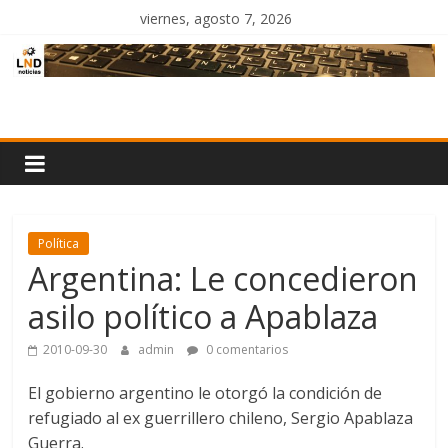
Saltar
viernes, agosto 7, 2026
al
contenido
LND
Noticias
Política
Argentina: Le concedieron
asilo político a Apablaza
2010-09-30
admin
0 comentarios
El gobierno argentino le otorgó la condición de
refugiado al ex guerrillero chileno, Sergio Apablaza
Guerra.