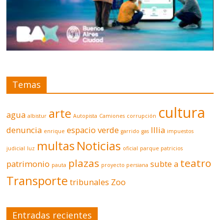
Temas
cultura
arte
agua
albistur
Autopista
Camiones
corrupción
denuncia
espacio verde
Illia
enrique
garrido
gas
impuestos
multas
Noticias
judicial
luz
oficial
parque patricios
plazas
teatro
patrimonio
subte a
pauta
proyecto persiana
Transporte
tribunales
Zoo
Entradas recientes