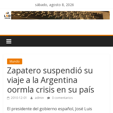
Saltar
sábado, agosto 8, 2026
al
contenido
LND
Noticias
Mundo
Zapatero suspendió su
viaje a la Argentina
oormla crisis en su país
2010-12-01
admin
0 comentarios
El presidente del gobierno español, José Luis