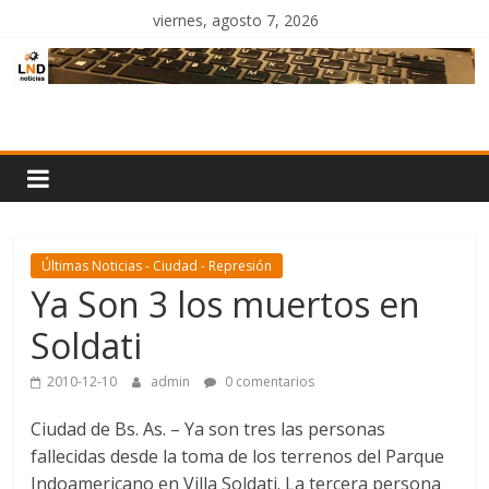
Saltar
viernes, agosto 7, 2026
al
contenido
LND
Noticias
Últimas Noticias - Ciudad - Represión
Ya Son 3 los muertos en
Soldati
2010-12-10
admin
0 comentarios
Ciudad de Bs. As. – Ya son tres las personas
fallecidas desde la toma de los terrenos del Parque
Indoamericano en Villa Soldati. La tercera persona