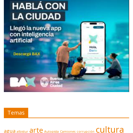
Temas
cultura
arte
agua
albistur
Autopista
Camiones
corrupción