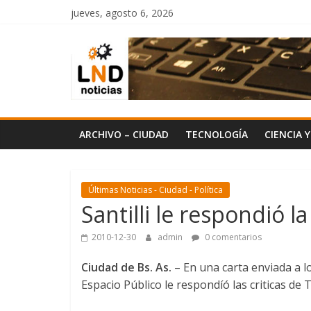
Saltar
jueves, agosto 6, 2026
al
LND
contenido
Noticias
ARCHIVO – CIUDAD
TECNOLOGÍA
CIENCIA 
Últimas Noticias - Ciudad - Política
Santilli le respondió l
2010-12-30
admin
0 comentarios
Ciudad de Bs. As.
– En una carta enviada a 
Espacio Público le respondíó las criticas de