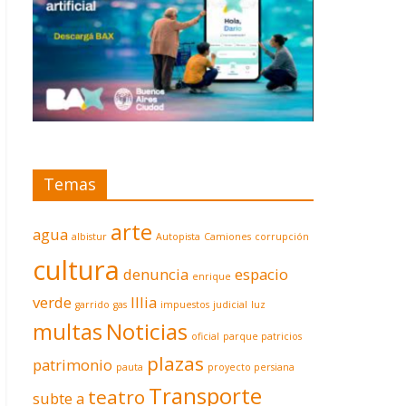
Temas
arte
agua
albistur
Autopista
Camiones
corrupción
cultura
denuncia
espacio
enrique
verde
Illia
garrido
gas
impuestos
judicial
luz
multas
Noticias
oficial
parque patricios
plazas
patrimonio
pauta
proyecto persiana
Transporte
teatro
subte a