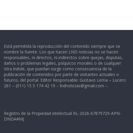
Está permitida la reproducción del contenido siempre que se
nombre la fuente. Los que hacen LND noticias no se hacen
responsables, ni directos, ni indirectos sobre quejas, disputas,
daños o problemas legales, psíquicos morales o de cualquier
otra índole, que puedan surgir como consecuencia de la
publicación de contenidos por parte de visitantes actuales o
futuros, del portal. Editor Responsable: Gustavo Lema – Lucero
261 – (011) 15 5 174 42 19 –
lndnoticias@gmail.com
–
Registro de la Propiedad intelectual RL-2026-67879729-APN-
DNDA#MJ