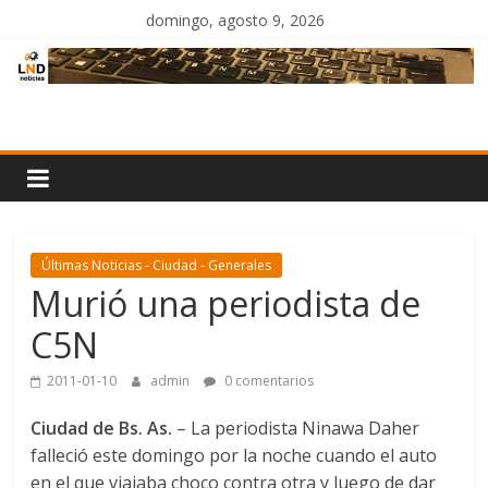
Saltar
domingo, agosto 9, 2026
al
contenido
LND
Noticias
Últimas Noticias - Ciudad - Generales
Murió una periodista de
C5N
2011-01-10
admin
0 comentarios
Ciudad de Bs. As.
– La periodista Ninawa Daher
falleció este domingo por la noche cuando el auto
en el que viajaba choco contra otra y luego de dar