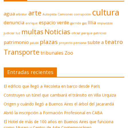
cultura
arte
agua
albistur
Autopista
Camiones
corrupción
denuncia
espacio verde
Illia
enrique
garrido
gas
impuestos
multas
Noticias
judicial
luz
oficial
parque patricios
plazas
teatro
patrimonio
subte a
pauta
proyecto persiana
Transporte
tribunales
Zoo
Entradas recientes
El edificio que llegó a Recoleta en barco desde París
Construyen un túnel que cambiará el tránsito en Villa Urquiza
Origen y cuándo llegó a Buenos Aires el árbol del Jacarandá
Abrió la inscripción a Formación Profesional en CABA
El Hotel de más de 100 años en Buenos Aires que funciona
como Museo y Centro de Arte Contemporáneo