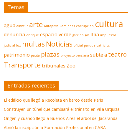
Temas
cultura
arte
agua
albistur
Autopista
Camiones
corrupción
denuncia
espacio verde
Illia
enrique
garrido
gas
impuestos
multas
Noticias
judicial
luz
oficial
parque patricios
plazas
teatro
patrimonio
subte a
pauta
proyecto persiana
Transporte
tribunales
Zoo
Entradas recientes
El edificio que llegó a Recoleta en barco desde París
Construyen un túnel que cambiará el tránsito en Villa Urquiza
Origen y cuándo llegó a Buenos Aires el árbol del Jacarandá
Abrió la inscripción a Formación Profesional en CABA