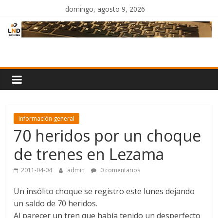
Saltar
domingo, agosto 9, 2026
al
contenido
LND
Noticias
Información general
70 heridos por un choque
de trenes en Lezama
2011-04-04
admin
0 comentarios
Un insólito choque se registro este lunes dejando
un saldo de 70 heridos.
Al parecer un tren que había tenido un desperfecto