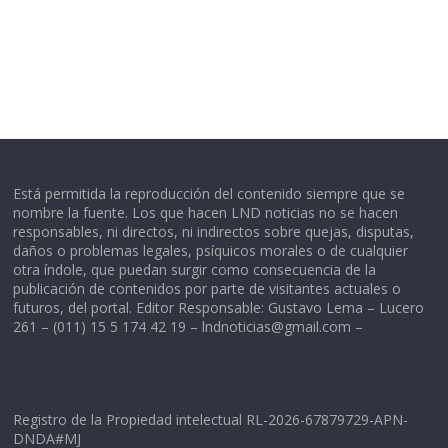
Está permitida la reproducción del contenido siempre que se
nombre la fuente. Los que hacen LND noticias no se hacen
responsables, ni directos, ni indirectos sobre quejas, disputas,
daños o problemas legales, psíquicos morales o de cualquier
otra índole, que puedan surgir como consecuencia de la
publicación de contenidos por parte de visitantes actuales o
futuros, del portal. Editor Responsable: Gustavo Lema – Lucero
261 – (011) 15 5 174 42 19 –
lndnoticias@gmail.com
–
Registro de la Propiedad intelectual RL-2026-67879729-APN-
DNDA#MJ