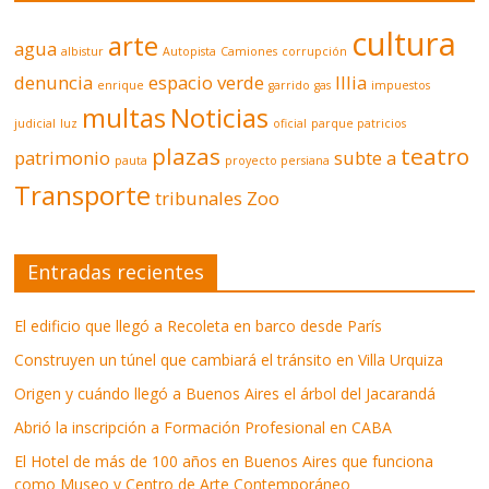
cultura
arte
agua
albistur
Autopista
Camiones
corrupción
denuncia
espacio verde
Illia
enrique
garrido
gas
impuestos
multas
Noticias
judicial
luz
oficial
parque patricios
plazas
teatro
patrimonio
subte a
pauta
proyecto persiana
Transporte
tribunales
Zoo
Entradas recientes
El edificio que llegó a Recoleta en barco desde París
Construyen un túnel que cambiará el tránsito en Villa Urquiza
Origen y cuándo llegó a Buenos Aires el árbol del Jacarandá
Abrió la inscripción a Formación Profesional en CABA
El Hotel de más de 100 años en Buenos Aires que funciona
como Museo y Centro de Arte Contemporáneo