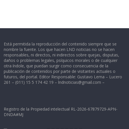
Está permitida la reproducción del contenido siempre que se
nombre la fuente. Los que hacen LND noticias no se hacen
responsables, ni directos, ni indirectos sobre quejas, disputas,
daños o problemas legales, psíquicos morales o de cualquier
otra índole, que puedan surgir como consecuencia de la
publicación de contenidos por parte de visitantes actuales o
futuros, del portal. Editor Responsable: Gustavo Lema – Lucero
261 – (011) 15 5 174 42 19 –
lndnoticias@gmail.com
–
Registro de la Propiedad intelectual RL-2026-67879729-APN-
DNDA#MJ