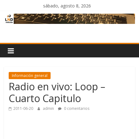
Saltar
sábado, agosto 8, 2026
al
contenido
LND
Noticias
Información general
Radio en vivo: Loop –
Cuarto Capitulo
2011-06-20
admin
0 comentarios