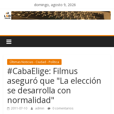
Saltar
domingo, agosto 9, 2026
al
contenido
LND
Noticias
Últimas Noticias - Ciudad - Política
#CabaElige: Filmus
aseguró que "La elección
se desarrolla con
normalidad"
2011-07-10
admin
0 comentarios