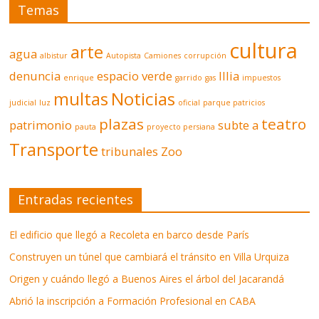
Temas
cultura
arte
agua
albistur
Autopista
Camiones
corrupción
denuncia
espacio verde
Illia
enrique
garrido
gas
impuestos
multas
Noticias
judicial
luz
oficial
parque patricios
plazas
teatro
patrimonio
subte a
pauta
proyecto persiana
Transporte
tribunales
Zoo
Entradas recientes
El edificio que llegó a Recoleta en barco desde París
Construyen un túnel que cambiará el tránsito en Villa Urquiza
Origen y cuándo llegó a Buenos Aires el árbol del Jacarandá
Abrió la inscripción a Formación Profesional en CABA