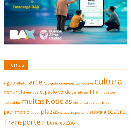
Temas
cultura
arte
agua
albistur
Autopista
Camiones
corrupción
denuncia
espacio verde
Illia
enrique
garrido
gas
impuestos
multas
Noticias
judicial
luz
oficial
parque patricios
plazas
teatro
patrimonio
subte a
pauta
proyecto persiana
Transporte
tribunales
Zoo