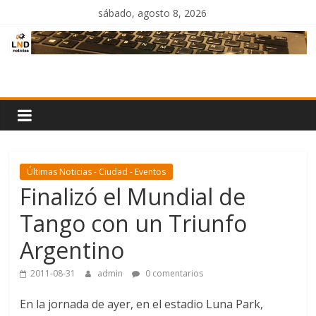
Saltar
sábado, agosto 8, 2026
al
contenido
LND
Noticias
Últimas Noticias - Ciudad - Eventos
Finalizó el Mundial de
Tango con un Triunfo
Argentino
2011-08-31
admin
0 comentarios
En la jornada de ayer, en el estadio Luna Park,