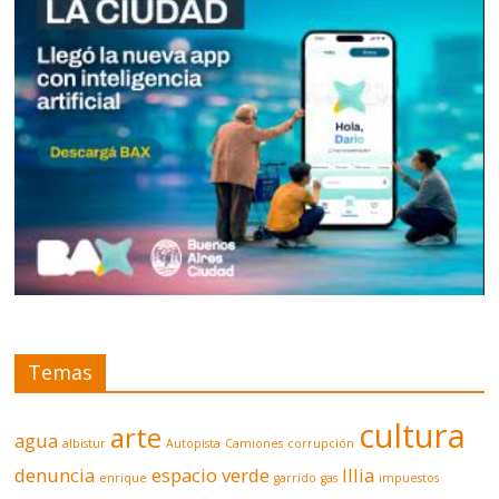
Temas
cultura
arte
agua
albistur
Autopista
Camiones
corrupción
denuncia
espacio verde
Illia
enrique
garrido
gas
impuestos