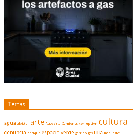
Temas
cultura
arte
agua
albistur
Autopista
Camiones
corrupción
denuncia
espacio verde
Illia
enrique
garrido
gas
impuestos