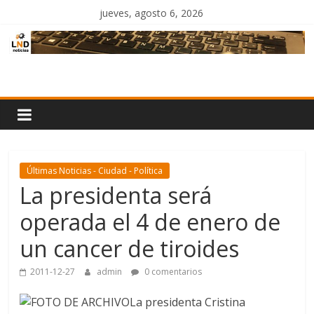
Saltar
jueves, agosto 6, 2026
al
contenido
LND
Noticias
Últimas Noticias - Ciudad - Política
La presidenta será
operada el 4 de enero de
un cancer de tiroides
2011-12-27
admin
0 comentarios
La presidenta Cristina