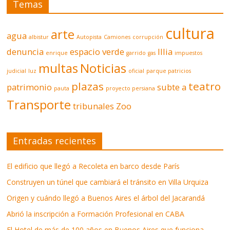
Temas
cultura
arte
agua
albistur
Autopista
Camiones
corrupción
denuncia
espacio verde
Illia
enrique
garrido
gas
impuestos
multas
Noticias
judicial
luz
oficial
parque patricios
plazas
teatro
patrimonio
subte a
pauta
proyecto persiana
Transporte
tribunales
Zoo
Entradas recientes
El edificio que llegó a Recoleta en barco desde París
Construyen un túnel que cambiará el tránsito en Villa Urquiza
Origen y cuándo llegó a Buenos Aires el árbol del Jacarandá
Abrió la inscripción a Formación Profesional en CABA
El Hotel de más de 100 años en Buenos Aires que funciona