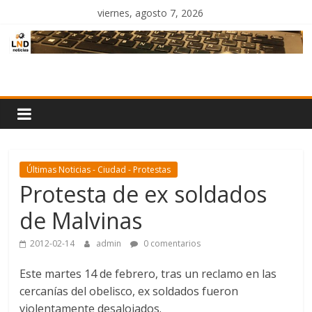
Saltar
viernes, agosto 7, 2026
al
contenido
LND
Noticias
Últimas Noticias - Ciudad - Protestas
Protesta de ex soldados
de Malvinas
2012-02-14
admin
0 comentarios
Este martes 14 de febrero, tras un reclamo en las
cercanías del obelisco, ex soldados fueron
violentamente desalojados.