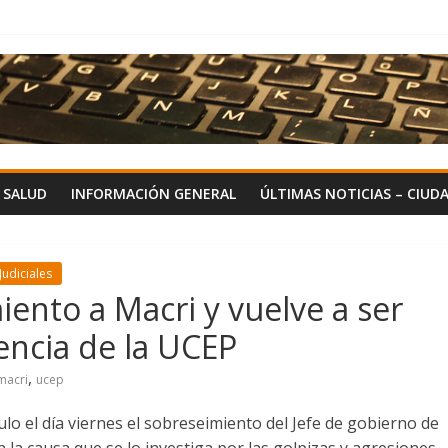
Y SALUD
INFORMACIÓN GENERAL
ÚLTIMAS NOTICIAS – CIUD
Judiciales
ento a Macri y vuelve a ser
lencia de la UCEP
,
macri
ucep
lo el día viernes el sobreseimiento del Jefe de gobierno de
 la causa que se lo investiga por las golpizas y agresiones