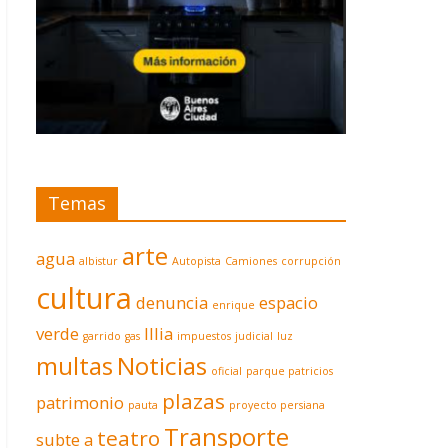
Temas
arte
agua
albistur
Autopista
Camiones
corrupción
cultura
denuncia
espacio
enrique
verde
Illia
garrido
gas
impuestos
judicial
luz
multas
Noticias
oficial
parque patricios
plazas
patrimonio
pauta
proyecto persiana
Transporte
teatro
subte a