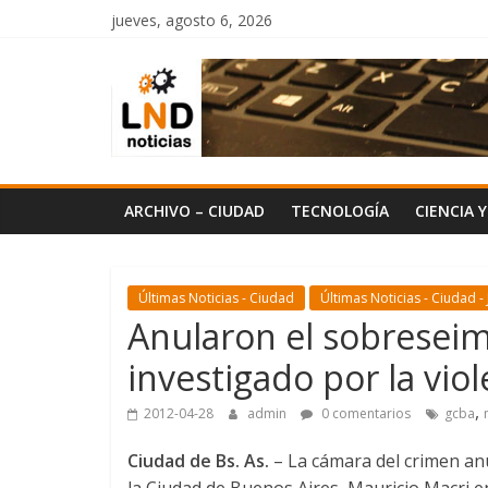
Saltar
jueves, agosto 6, 2026
al
LND
contenido
Noticias
ARCHIVO – CIUDAD
TECNOLOGÍA
CIENCIA 
Últimas Noticias - Ciudad
Últimas Noticias - Ciudad - 
Anularon el sobreseimi
investigado por la vio
,
2012-04-28
admin
0 comentarios
gcba
Ciudad de Bs. As.
– La cámara del crimen anu
la Ciudad de Buenos Aires, Mauricio Macri en