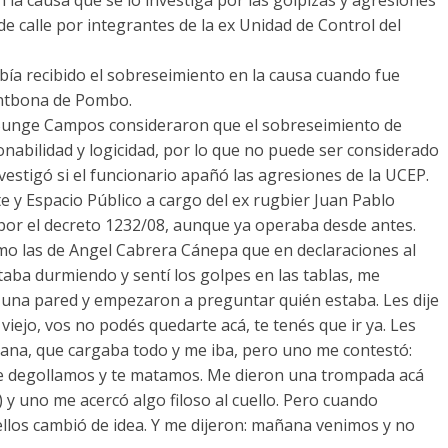
de calle por integrantes de la ex Unidad de Control del
abía recibido el sobreseimiento en la causa cuando fue
Fontbona de Pombo.
 Bunge Campos consideraron que el sobreseimiento de
onabilidad y logicidad, por lo que no puede ser considerado
nvestigó si el funcionario apañó las agresiones de la UCEP.
 y Espacio Público a cargo del ex rugbier Juan Pablo
8 por el decreto 1232/08, aunque ya operaba desde antes.
omo las de Angel Cabrera Cánepa que en declaraciones al
taba durmiendo y sentí los golpes en las tablas, me
 una pared y empezaron a preguntar quién estaba. Les dije
viejo, vos no podés quedarte acá, te tenés que ir ya. Les
ana, que cargaba todo y me iba, pero uno me contestó:
e degollamos y te matamos. Me dieron una trompada acá
y uno me acercó algo filoso al cuello. Pero cuando
 ellos cambió de idea. Y me dijeron: mañana venimos y no