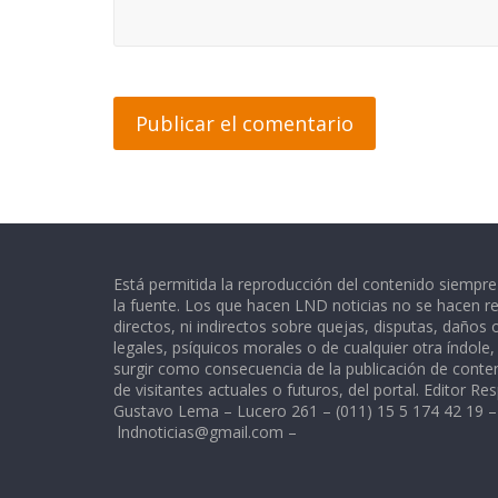
Está permitida la reproducción del contenido siempr
la fuente. Los que hacen LND noticias no se hacen re
directos, ni indirectos sobre quejas, disputas, daños
legales, psíquicos morales o de cualquier otra índole
surgir como consecuencia de la publicación de conte
de visitantes actuales o futuros, del portal. Editor Re
Gustavo Lema – Lucero 261 – (011) 15 5 174 42 19 –
lndnoticias@gmail.com
–