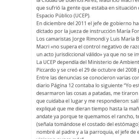
que sufrió la gente que estaba en situación 
Espacio Público (UCEP).
En diciembre del 2011 el jefe de gobierno h
díctado por la jueza de instrucción María 
Los camaristas Jorge Rimondi y Luis María
Macri «no supera el control negativo de raz
un acto jurisdiccional válido» ya que no se i
La UCEP dependía del Ministerio de Ambiente
Piccardo y se creó el 29 de octubre del 200
Entre las denuncias se conocieron varias c
diario Página 12 contaba lo siguiente “Yo es
desarmaron las cosas a patadas, me tiraron
que cuidaba el lugar y me respondieron: salí 
expliqué que me dieran tiempo hasta la mañ
andate ya porque te quemamos el rancho, t
(señala tomándose el costado del estómago) 
nombré al padre y a la parroquia, el jefe de