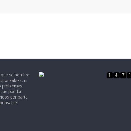
e que se nombre
sponsables, ni
 o problemas
, que puedan
nidos por parte
sponsable: