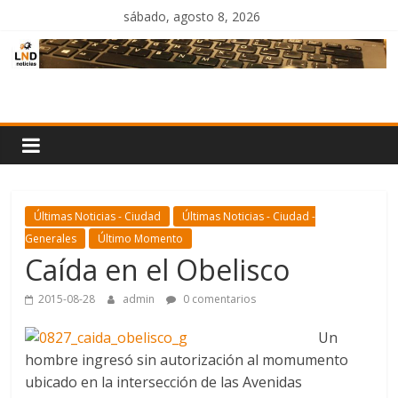
Saltar
sábado, agosto 8, 2026
al
contenido
LND
Noticias
Últimas Noticias - Ciudad
Últimas Noticias - Ciudad -
Generales
Último Momento
Caída en el Obelisco
2015-08-28
admin
0 comentarios
Un
hombre ingresó sin autorización al momumento
ubicado en la intersección de las Avenidas