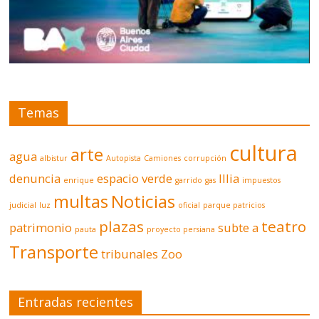
Temas
cultura
arte
agua
albistur
Autopista
Camiones
corrupción
denuncia
espacio verde
Illia
enrique
garrido
gas
impuestos
multas
Noticias
judicial
luz
oficial
parque patricios
plazas
teatro
patrimonio
subte a
pauta
proyecto persiana
Transporte
tribunales
Zoo
Entradas recientes