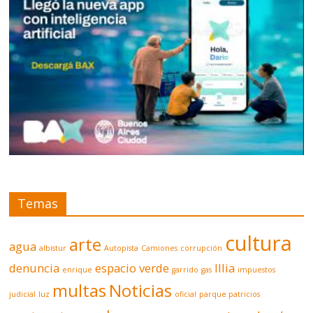
Temas
cultura
arte
agua
albistur
Autopista
Camiones
corrupción
denuncia
espacio verde
Illia
enrique
garrido
gas
impuestos
multas
Noticias
judicial
luz
oficial
parque patricios