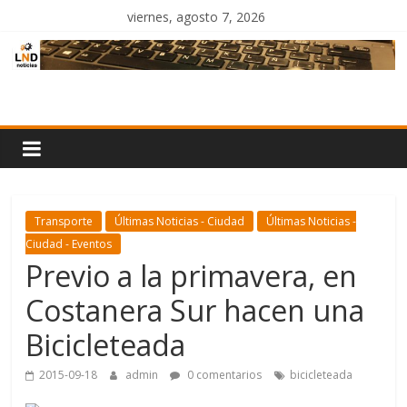
Saltar
viernes, agosto 7, 2026
al
contenido
LND
Noticias
Transporte
Últimas Noticias - Ciudad
Últimas Noticias -
Ciudad - Eventos
Previo a la primavera, en
Costanera Sur hacen una
Bicicleteada
2015-09-18
admin
0 comentarios
bicicleteada