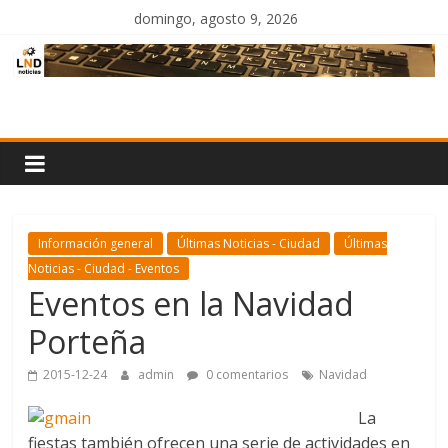
Saltar
domingo, agosto 9, 2026
al
contenido
LND
Noticias
Información general
Últimas Noticias - Ciudad
Últimas
Noticias - Ciudad - Eventos
Eventos en la Navidad
Porteña
2015-12-24
admin
0 comentarios
Navidad
La
fiestas también ofrecen una serie de actividades en