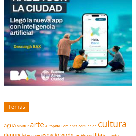
Temas
cultura
arte
agua
albistur
Autopista
Camiones
corrupción
denuncia
espacio verde
Illia
enrique
garrido
gas
impuestos