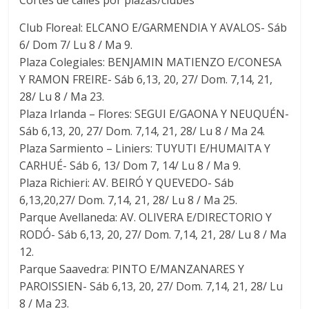
Cortes de calles por plazas/clubes
Club Floreal: ELCANO E/GARMENDIA Y AVALOS- Sáb
6/ Dom 7/ Lu 8 / Ma 9.
Plaza Colegiales: BENJAMIN MATIENZO E/CONESA
Y RAMON FREIRE- Sáb 6,13, 20, 27/ Dom. 7,14, 21,
28/ Lu 8 / Ma 23.
Plaza Irlanda – Flores: SEGUI E/GAONA Y NEUQUÉN-
Sáb 6,13, 20, 27/ Dom. 7,14, 21, 28/ Lu 8 / Ma 24.
Plaza Sarmiento – Liniers: TUYUTI E/HUMAITA Y
CARHUÉ- Sáb 6, 13/ Dom 7, 14/ Lu 8 / Ma 9.
Plaza Richieri: AV. BEIRÓ Y QUEVEDO- Sáb
6,13,20,27/ Dom. 7,14, 21, 28/ Lu 8 / Ma 25.
Parque Avellaneda: AV. OLIVERA E/DIRECTORIO Y
RODÓ- Sáb 6,13, 20, 27/ Dom. 7,14, 21, 28/ Lu 8 / Ma
12.
Parque Saavedra: PINTO E/MANZANARES Y
PAROISSIEN- Sáb 6,13, 20, 27/ Dom. 7,14, 21, 28/ Lu
8 / Ma 23.