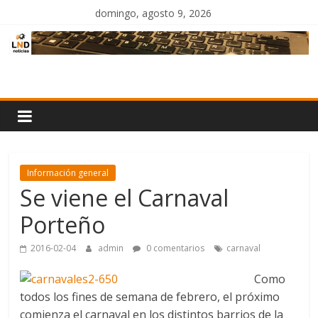
Saltar
domingo, agosto 9, 2026
al
contenido
LND
Noticias
Información general
Se viene el Carnaval
Porteño
2016-02-04
admin
0 comentarios
carnaval
Como
todos los fines de semana de febrero, el próximo
comienza el carnaval en los distintos barrios de la