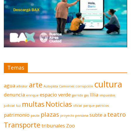
Temas
cultura
arte
agua
albistur
Autopista
Camiones
corrupción
denuncia
espacio verde
Illia
enrique
garrido
gas
impuestos
multas
Noticias
judicial
luz
oficial
parque patricios
plazas
teatro
patrimonio
subte a
pauta
proyecto persiana
Transporte
tribunales
Zoo