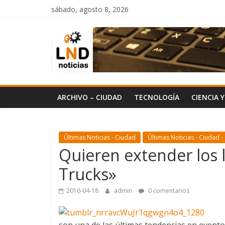
Saltar
sábado, agosto 8, 2026
al
LND
contenido
Noticias
ARCHIVO – CIUDAD
TECNOLOGÍA
CIENCIA 
Últimas Noticias - Ciudad
Últimas Noticias - Ciudad -
Quieren extender los 
Trucks»
2016-04-18
admin
0 comentarios
son una de las últimas tendencias en evento