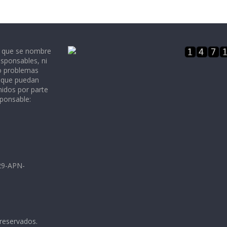
e que se nombre
sponsables, ni
 o problemas
, que puedan
nidos por parte
sponsable:
729-APN-
 reservados.