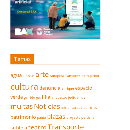
Temas
arte
agua
albistur
Autopista
Camiones
corrupción
cultura
denuncia
espacio
enrique
verde
Illia
garrido
gas
impuestos
judicial
luz
multas
Noticias
oficial
parque patricios
plazas
patrimonio
pauta
proyecto persiana
Transporte
teatro
subte a