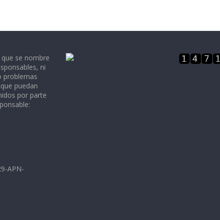
e que se nombre
sponsables, ni
 o problemas
, que puedan
nidos por parte
sponsable:
729-APN-