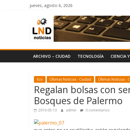
Saltar
jueves, agosto 6, 2026
al
LND
contenido
Noticias
ARCHIVO – CIUDAD
TECNOLOGÍA
CIENCIA 
Eco
Últimas Noticias - Ciudad
Últimas Noticias - 
Regalan bolsas con se
Bosques de Palermo
2016-05-13
admin
0 comentarios
que antes no se reutilizaba, están regaland