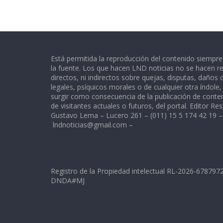
Está permitida la reproducción del contenido siempr
la fuente. Los que hacen LND noticias no se hacen re
directos, ni indirectos sobre quejas, disputas, daños
legales, psíquicos morales o de cualquier otra índole
surgir como consecuencia de la publicación de conte
de visitantes actuales o futuros, del portal. Editor Re
Gustavo Lema – Lucero 261 – (011) 15 5 174 42 19 –
lndnoticias@gmail.com
–
Registro de la Propiedad intelectual RL-2026-67879
DNDA#MJ