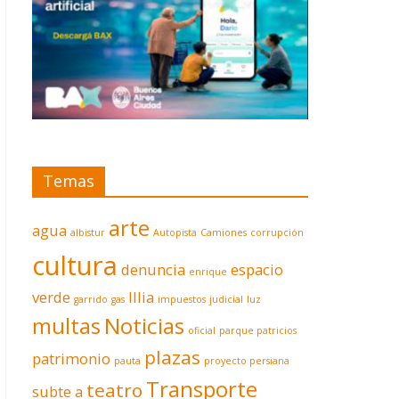
Temas
arte
agua
albistur
Autopista
Camiones
corrupción
cultura
denuncia
espacio
enrique
verde
Illia
garrido
gas
impuestos
judicial
luz
multas
Noticias
oficial
parque patricios
plazas
patrimonio
pauta
proyecto persiana
Transporte
teatro
subte a