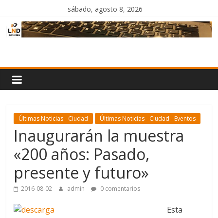
Saltar
sábado, agosto 8, 2026
al
contenido
LND
Noticias
Últimas Noticias - Ciudad
Últimas Noticias - Ciudad - Eventos
Inaugurarán la muestra
«200 años: Pasado,
presente y futuro»
2016-08-02
admin
0 comentarios
Esta