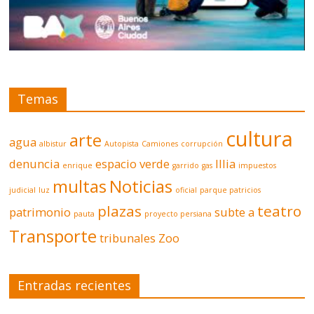
Temas
cultura
arte
agua
albistur
Autopista
Camiones
corrupción
denuncia
espacio verde
Illia
enrique
garrido
gas
impuestos
multas
Noticias
judicial
luz
oficial
parque patricios
plazas
teatro
patrimonio
subte a
pauta
proyecto persiana
Transporte
tribunales
Zoo
Entradas recientes