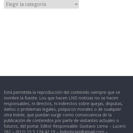
Categorías
Está permitida la reproducción del contenido siempre que se
nombre la fuente. Los que hacen LND noticias no se hacen
responsables, ni directos, ni indirectos sobre quejas, disputas,
daños o problemas legales, psíquicos morales o de cualquier
otra índole, que puedan surgir como consecuencia de la
publicación de contenidos por parte de visitantes actuales o
futuros, del portal. Editor Responsable: Gustavo Lema – Lucero
261 – (011) 15 5 174 42 19 –
lndnoticias@gmail.com
–