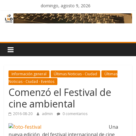
Saltar
domingo, agosto 9, 2026
al
contenido
LND
Noticias
Información general
Últimas Noticias - Ciudad
Últimas
Noticias - Ciudad - Eventos
Comenzó el Festival de
cine ambiental
2016-08-20
admin
0 comentarios
Una
nueva edición del festival internacional de cine