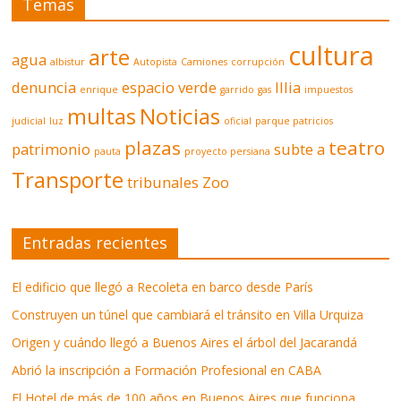
Temas
cultura
arte
agua
albistur
Autopista
Camiones
corrupción
denuncia
espacio verde
Illia
enrique
garrido
gas
impuestos
multas
Noticias
judicial
luz
oficial
parque patricios
plazas
teatro
patrimonio
subte a
pauta
proyecto persiana
Transporte
tribunales
Zoo
Entradas recientes
El edificio que llegó a Recoleta en barco desde París
Construyen un túnel que cambiará el tránsito en Villa Urquiza
Origen y cuándo llegó a Buenos Aires el árbol del Jacarandá
Abrió la inscripción a Formación Profesional en CABA
El Hotel de más de 100 años en Buenos Aires que funciona