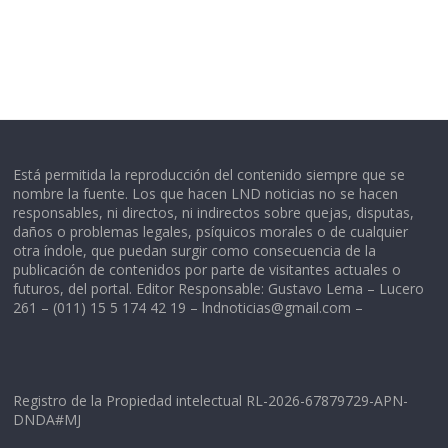
Está permitida la reproducción del contenido siempre que se
nombre la fuente. Los que hacen LND noticias no se hacen
responsables, ni directos, ni indirectos sobre quejas, disputas,
daños o problemas legales, psíquicos morales o de cualquier
otra índole, que puedan surgir como consecuencia de la
publicación de contenidos por parte de visitantes actuales o
futuros, del portal. Editor Responsable: Gustavo Lema – Lucero
261 – (011) 15 5 174 42 19 –
lndnoticias@gmail.com
–
Registro de la Propiedad intelectual RL-2026-67879729-APN-
DNDA#MJ