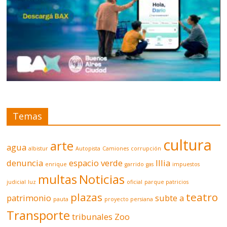
Temas
cultura
arte
agua
albistur
Autopista
Camiones
corrupción
denuncia
espacio verde
Illia
enrique
garrido
gas
impuestos
multas
Noticias
judicial
luz
oficial
parque patricios
plazas
teatro
patrimonio
subte a
pauta
proyecto persiana
Transporte
tribunales
Zoo